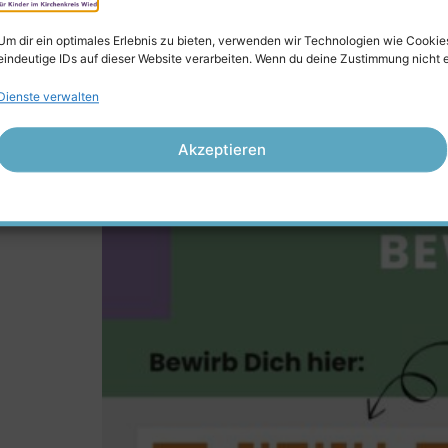
deine […]
Um dir ein optimales Erlebnis zu bieten, verwenden wir Technologien wie Cooki
Erzieher Stelle Neuwi
eindeutige IDs auf dieser Website verarbeiten. Wenn du deine Zustimmung nicht 
Dienste verwalten
Akzeptieren