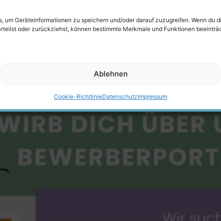
es, um Geräteinformationen zu speichern und/oder darauf zuzugreifen. Wenn du 
ed – Kita Sonnenstraße
erteilst oder zurückziehst, können bestimmte Merkmale und Funktionen beeinträ
Ablehnen
Cookie-Richtlinie
Datenschutz
Impressum