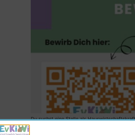
Du suchst eine Stelle als Hauswirtschaftskra
Kinder im Kirchenkreis Wied. Für unsere Kita 
(30 Std., unbefristet). Vorrausetzungen: Ausb