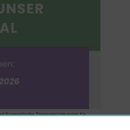
nd Evangelische Tageseinrichtungen für
auswirtschaftskraft (all genders) in Teilzeit
n Ausbildung Arbeitszeiten 8-14 Uhr Starte