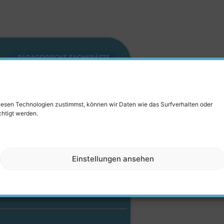
PÄDAGOGISCHE FACHKRÄFTE
 Stelle
 – Kita
diesen Technologien zustimmst, können wir Daten wie das Surfverhalten oder
chtigt werden.
senring
Erzieher Stelle in
Einstellungen ansehen
inen Kita
EN