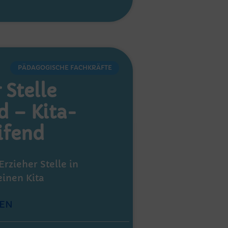
PÄDAGOGISCHE FACHKRÄFTE
 Stelle
 – Kita-
ifend
Erzieher Stelle in
inen Kita
EN