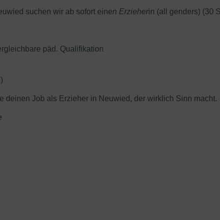
euwied suchen wir ab sofort eine
n Erzieher
in (all genders) (30 S
rgleichbare päd. Qualifikation
)
de deinen Job als Erzieher in Neuwied, der wirklich Sinn macht.
e