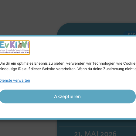
PÄD
Erzieher Ste
Neuwied – 
Um dir ein optimales Erlebnis zu bieten, verwenden wir Technologien wie Cooki
eindeutige IDs auf dieser Website verarbeiten. Wenn du deine Zustimmung nicht 
Sonnenstr
Dienste verwalten
Du suchst eine Erziehe
Akzeptieren
Neuwied oder einen K
MEHR ERFAHREN
21. MAI 2026