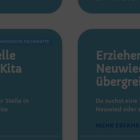
AGOGISCHE FACHKRÄFTE
lle
Erzieher
Kita
Neuwied
übergre
r Stelle in
Du suchst eine 
ita
Neuwied oder e
MEHR ERFAHR