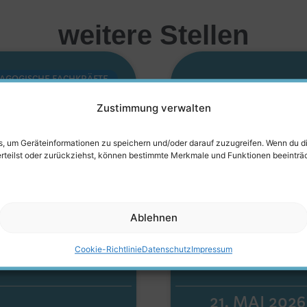
weitere Stellen
AGOGISCHE FACHKRÄFTE
lle
Erzieher
Zustimmung verwalten
Kita
Neuwied
es, um Geräteinformationen zu speichern und/oder darauf zuzugreifen. Wenn du 
erteilst oder zurückziehst, können bestimmte Merkmale und Funktionen beeinträ
aße
Raiffei
r Stelle in
Du suchst eine 
Ablehnen
ita
Neuwied oder e
Cookie-Richtlinie
Datenschutz
Impressum
MEHR ERFAHR
21. MAI 2026