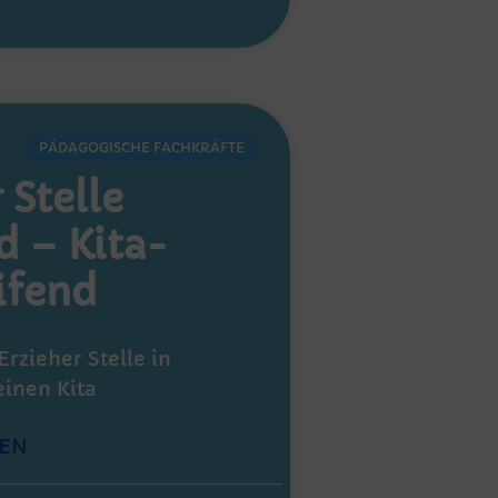
PÄDAGOGISCHE FACHKRÄFTE
 Stelle
 – Kita-
ifend
Erzieher Stelle in
inen Kita
EN