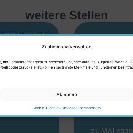
weitere Stellen
AGOGISCHE FACHKRÄFTE
lle
Erzieher
Zustimmung verwalten
Kita
Neuwied
es, um Geräteinformationen zu speichern und/oder darauf zuzugreifen. Wenn du 
erteilst oder zurückziehst, können bestimmte Merkmale und Funktionen beeinträ
aße
Raiffei
r Stelle in
Du suchst eine 
Ablehnen
ita
Neuwied oder e
Cookie-Richtlinie
Datenschutz
Impressum
MEHR ERFAHR
21. MAI 2026