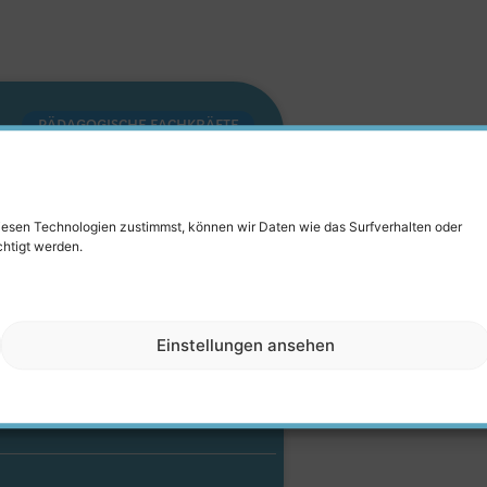
PÄDAGOGISCHE FACHKRÄFTE
 Stelle
 – Kita
diesen Technologien zustimmst, können wir Daten wie das Surfverhalten oder
chtigt werden.
senring
Erzieher Stelle in
Einstellungen ansehen
inen Kita
EN