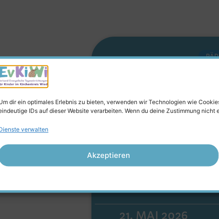
PÄD
Erzieher Ste
Neuwied – 
Um dir ein optimales Erlebnis zu bieten, verwenden wir Technologien wie Cooki
eindeutige IDs auf dieser Website verarbeiten. Wenn du deine Zustimmung nicht 
Sonnenstr
Dienste verwalten
Du suchst eine Erziehe
Akzeptieren
Neuwied oder einen K
MEHR ERFAHREN
21. MAI 2026