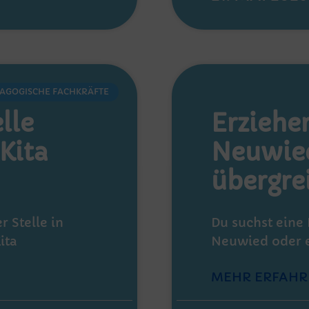
AGOGISCHE FACHKRÄFTE
lle
Erzieher
Kita
Neuwied
übergre
r Stelle in
Du suchst eine 
ita
Neuwied oder e
MEHR ERFAHR